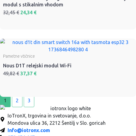
modul s stikalnim vhodom
32,45
€
24,34
€
Pametne vtičnice
Nous D1T relejski modul Wi-Fi
49,82
€
37,37
€
1
2
3
IoTronX, trgovina in svetovanje, d.o.o.
Mondova ulica 36, 2212 Šentilj v Slo. goricah
Info@iotronx.com