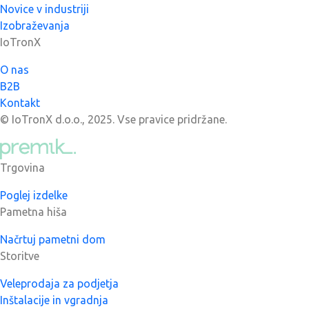
Novice v industriji
Izobraževanja
IoTronX
O nas
B2B
Kontakt
© IoTronX d.o.o., 2025. Vse pravice pridržane.
Trgovina
Poglej izdelke
Pametna hiša
Načrtuj pametni dom
Storitve
Veleprodaja za podjetja
Inštalacije in vgradnja