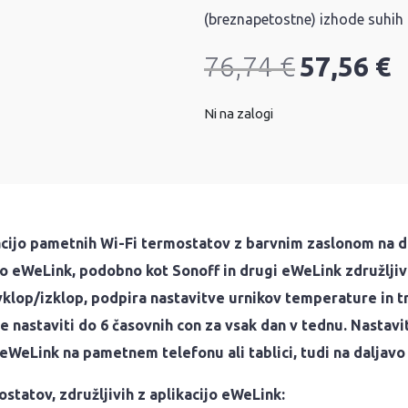
(breznapetostne) izhode suhih k
76,74
€
57,56
€
Ni na zalogi
cijo pametnih Wi-Fi termostatov z
barvnim zaslonom na d
jo eWeLink, podobno kot Sonoff in drugi eWeLink združljivi
klop/izklop, podpira nastavitve urnikov temperature in tr
 nastaviti do 6 časovnih con za vsak dan v tednu. Nastavit
 eWeLink na pametnem telefonu ali tablici, tudi na daljavo
ostatov, združljivih z aplikacijo eWeLink: