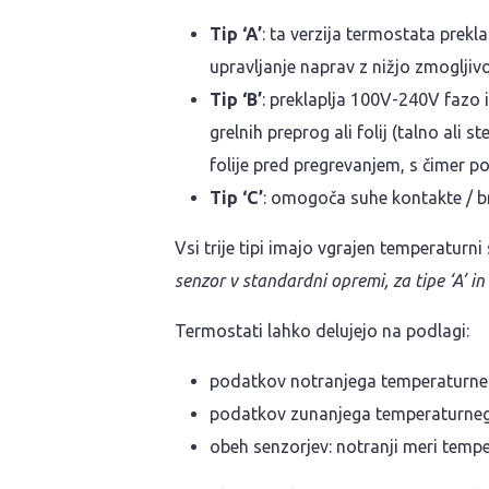
Tip ‘A’
: ta verzija termostata prek
upravljanje naprav z nižjo zmogljivos
Tip ‘B’
: preklaplja 100V-240V fazo 
grelnih preprog ali folij (talno ali
folije pred pregrevanjem, s čimer po
Tip ‘C’
: omogoča suhe kontakte / br
Vsi trije tipi imajo vgrajen temperatur
senzor v standardni opremi, za tipe ‘A’ in
Termostati lahko delujejo na podlagi:
podatkov notranjega temperaturne
podatkov zunanjega temperaturneg
obeh senzorjev: notranji meri temp