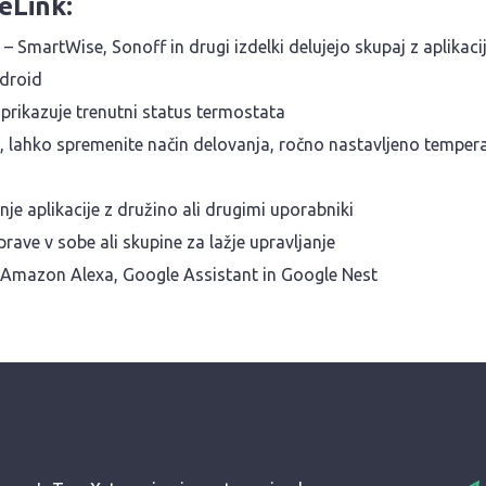
eLink:
– SmartWise, Sonoff in drugi izdelki delujejo skupaj z aplikac
ndroid
 prikazuje trenutni status termostata
te, lahko spremenite način delovanja, ročno nastavljeno tempe
je aplikacije z družino ali drugimi uporabniki
prave v sobe ali skupine za lažje upravljanje
z Amazon Alexa, Google Assistant in Google Nest