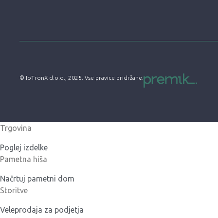
© IoTronX d.o.o., 2025. Vse pravice pridržane.
Trgovina
Poglej izdelke
Pametna hiša
Načrtuj pametni dom
Storitve
Veleprodaja za podjetja