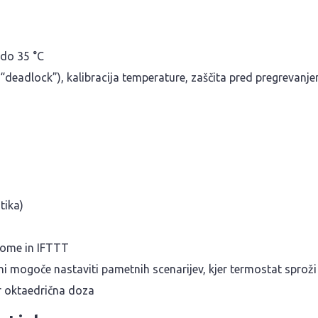
 do 35 °C
 “deadlock”), kalibracija temperature, zaščita pred pregrevanje
tika)
Home in IFTTT
ni mogoče nastaviti pametnih scenarijev, kjer termostat sprož
r oktaedrična doza