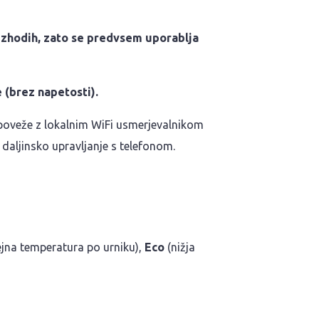
 izhodih, zato se predvsem uporablja
 (brez napetosti).
 poveže z lokalnim WiFi usmerjevalnikom
aljinsko upravljanje s telefonom.
na temperatura po urniku),
Eco
(nižja