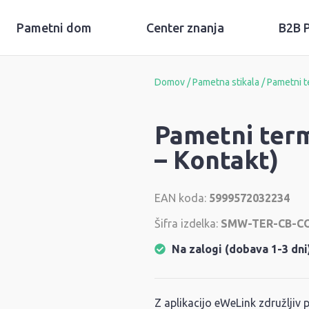
Pametni dom
Center znanja
B2B P
Domov
/
Pametna stikala
/ Pametni t
Pametni ter
– Kontakt)
EAN koda:
5999572032234
Šifra izdelka:
SMW-TER-CB-C
Na zalogi (dobava 1-3 dni
Z aplikacijo eWeLink združljiv