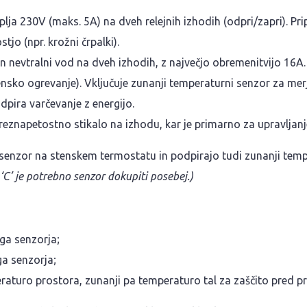
laplja 230V (maks. 5A) na dveh relejnih izhodih (odpri/zapri). 
tjo (npr. krožni črpalki).
in nevtralni vod na dveh izhodih, z največjo obremenitvijo 16A.
 stensko ogrevanje). Vključuje zunanji temperaturni senzor za mer
dpira varčevanje z energijo.
eznapetostno stikalo na izhodu, kar je primarno za upravljanj
ni senzor na stenskem termostatu in podpirajo tudi zunanji tem
 ‘C’ je potrebno senzor dokupiti posebej.)
ga senzorja;
a senzorja;
eraturo prostora, zunanji pa temperaturo tal za zaščito pred p