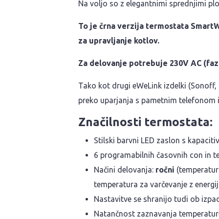
Na voljo so z elegantnimi sprednjimi ploš
To je črna verzija termostata SmartW
za upravljanje kotlov.
Za delovanje potrebuje 230V AC (fazni
Tako kot drugi eWeLink izdelki (Sonoff
preko uparjanja s pametnim telefonom i
Značilnosti termostata:
Stilski barvni LED zaslon s kapaciti
6 programabilnih časovnih con in 
Načini delovanja:
ročni
(temperatura
temperatura za varčevanje z energij
Nastavitve se shranijo tudi ob izpad
Natančnost zaznavanja temperature