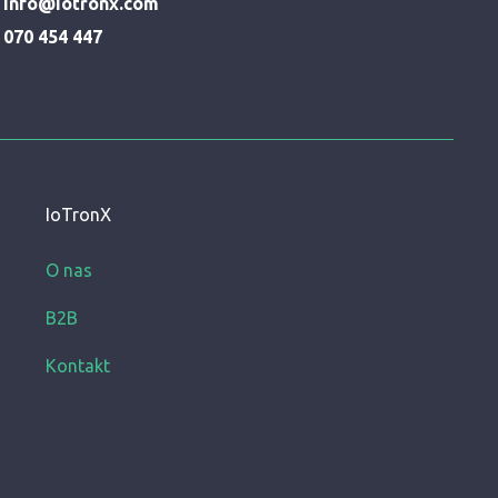
Info@iotronx.com
070 454 447
IoTronX
O nas
B2B
Kontakt