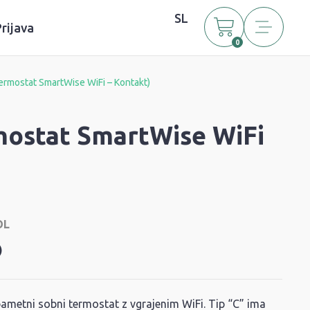
SL
rijava
0
ermostat SmartWise WiFi – Kontakt)
mostat SmartWise WiFi
OL
)
 pametni sobni termostat z vgrajenim WiFi. Tip “C” ima