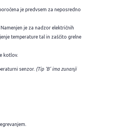
Priporočena je predvsem za neposredno
 Namenjen je za nadzor električnih
jenje temperature tal in zaščito grelne
e kotlov.
peraturni senzor.
(Tip ‘B’ ima zunanji
regrevanjem.