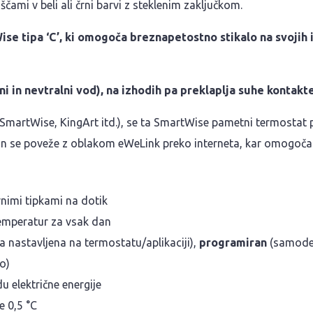
čami v beli ali črni barvi z steklenim zaključkom.
ise tipa ‘C’, ki omogoča breznapetostno stikalo na svojih
 in nevtralni vod), na izhodih pa preklaplja suhe kontakte
, SmartWise, KingArt itd.), se ta SmartWise pametni termostat
n se poveže z oblakom eWeLink preko interneta, kar omogoča d
vnimi tipkami na dotik
temperatur za vsak dan
 nastavljena na termostatu/aplikaciji),
programiran
(samodej
o)
u električne energije
 0,5 °C