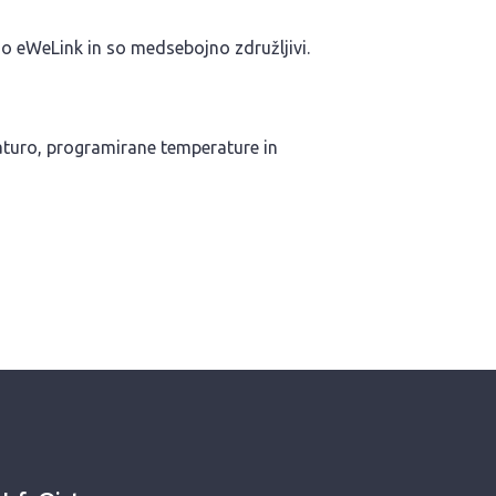
ijo eWeLink in so medsebojno združljivi.
raturo, programirane temperature in