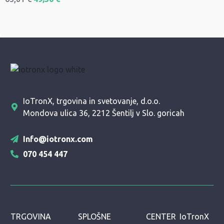
IoTronX, trgovina in svetovanje, d.o.o.
Mondova ulica 36, 2212 Šentilj v Slo. goricah
Info@iotronx.com
070 454 447
TRGOVINA
SPLOŠNE
CENTER
IoTronX