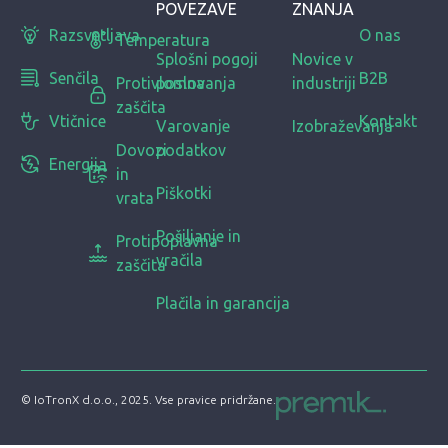
POVEZAVE
ZNANJA
Razsvetljava
O nas
Temperatura
Splošni pogoji
Novice v
Senčila
B2B
Protivlomna
poslovanja
industriji
zaščita
Vtičnice
Kontakt
Varovanje
Izobraževanja
Dovozi
podatkov
Energija
in
Piškotki
vrata
Pošiljanje in
Protipoplavna
vračila
zaščita
Plačila in garancija
© IoTronX d.o.o., 2025. Vse pravice pridržane.