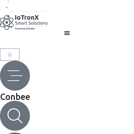
SL
0
Conbee