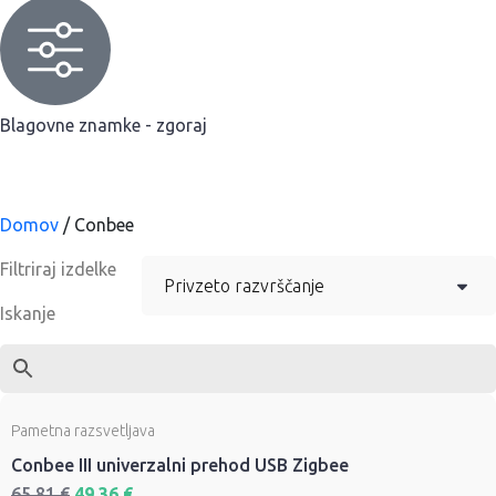
Blagovne znamke - zgoraj
Domov
/ Conbee
Filtriraj izdelke
Iskanje
Pametna razsvetljava
Conbee III univerzalni prehod USB Zigbee
65,81
€
49,36
€