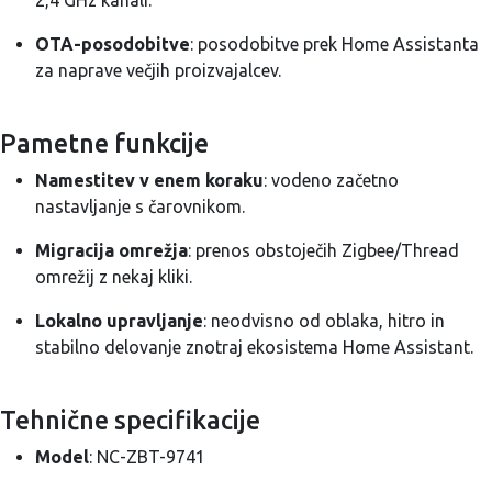
2,4 GHz kanali.
OTA-posodobitve
: posodobitve prek Home Assistanta
za naprave večjih proizvajalcev.
Pametne funkcije
Namestitev v enem koraku
: vodeno začetno
nastavljanje s čarovnikom.
Migracija omrežja
: prenos obstoječih Zigbee/Thread
omrežij z nekaj kliki.
Lokalno upravljanje
: neodvisno od oblaka, hitro in
stabilno delovanje znotraj ekosistema Home Assistant.
Tehnične specifikacije
Model
: NC-ZBT-9741