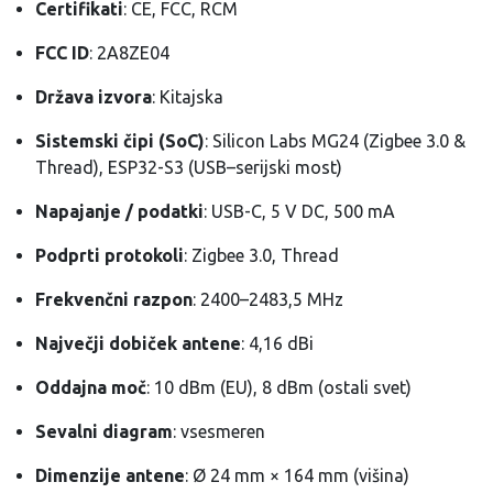
Certifikati
: CE, FCC, RCM
FCC ID
: 2A8ZE04
Država izvora
: Kitajska
Sistemski čipi (SoC)
: Silicon Labs MG24 (Zigbee 3.0 &
Thread), ESP32-S3 (USB–serijski most)
Napajanje / podatki
: USB-C, 5 V DC, 500 mA
Podprti protokoli
: Zigbee 3.0, Thread
Frekvenčni razpon
: 2400–2483,5 MHz
Največji dobiček antene
: 4,16 dBi
Oddajna moč
: 10 dBm (EU), 8 dBm (ostali svet)
Sevalni diagram
: vsesmeren
Dimenzije antene
: Ø 24 mm × 164 mm (višina)