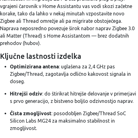
vgrajeni čarovnik v Home Assistantu vas vodi skozi začetne
korake, tako da lahko v nekaj minutah vzpostavite novo
Zigbee ali Thread omrežje ali pa migrirate obstoječega.
Naprava neposredno povezuje širok nabor naprav Zigbee 3.0
ali Matter (Thread) s Home Assistantom — brez dodatnih
prehodov (hubov).
Ključne lastnosti izdelka
Optimizirana antena
: uglašena za 2,4 GHz pas
Zigbee/Thread, zagotavlja odlično kakovost signala in
doseg.
Hitrejši odziv
: do štirikrat hitrejše delovanje v primerjavi
s prvo generacijo, z bistveno boljšo odzivnostjo naprav.
Čista zmogljivost
: posodobljen Zigbee/Thread SoC
Silicon Labs MG24 za maksimalno stabilnost in
zmogljivost.