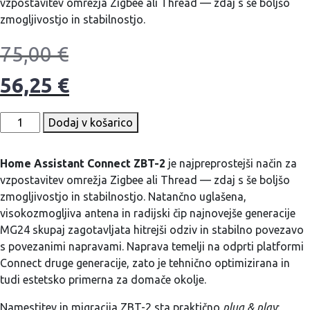
vzpostavitev omrežja Zigbee ali Thread — zdaj s še boljšo
zmogljivostjo in stabilnostjo.
75,00
€
56,25
€
Dodaj v košarico
Home Assistant Connect ZBT-2
je najpreprostejši način za
vzpostavitev omrežja Zigbee ali Thread — zdaj s še boljšo
zmogljivostjo in stabilnostjo. Natančno uglašena,
visokozmogljiva antena in radijski čip najnovejše generacije
MG24 skupaj zagotavljata hitrejši odziv in stabilno povezavo
s povezanimi napravami. Naprava temelji na odprti platformi
Connect druge generacije, zato je tehnično optimizirana in
tudi estetsko primerna za domače okolje.
Namestitev in migracija ZBT-2 sta praktično
plug & play
: