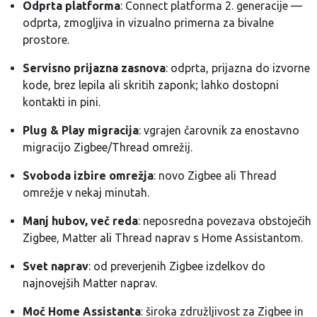
Odprta platforma
: Connect platforma 2. generacije —
odprta, zmogljiva in vizualno primerna za bivalne
prostore.
Servisno prijazna zasnova
: odprta, prijazna do izvorne
kode, brez lepila ali skritih zaponk; lahko dostopni
kontakti in pini.
Plug & Play migracija
: vgrajen čarovnik za enostavno
migracijo Zigbee/Thread omrežij.
Svoboda izbire omrežja
: novo Zigbee ali Thread
omrežje v nekaj minutah.
Manj hubov, več reda
: neposredna povezava obstoječih
Zigbee, Matter ali Thread naprav s Home Assistantom.
Svet naprav
: od preverjenih Zigbee izdelkov do
najnovejših Matter naprav.
Moč Home Assistanta
: široka združljivost za Zigbee in