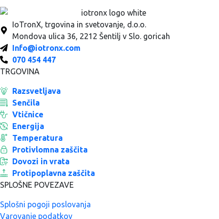
IoTronX, trgovina in svetovanje, d.o.o.
Mondova ulica 36, 2212 Šentilj v Slo. goricah
Info@iotronx.com
070 454 447
TRGOVINA
Razsvetljava
Senčila
Vtičnice
Energija
Temperatura
Protivlomna zaščita
Dovozi in vrata
Protipoplavna zaščita
SPLOŠNE POVEZAVE
Splošni pogoji poslovanja
Varovanje podatkov