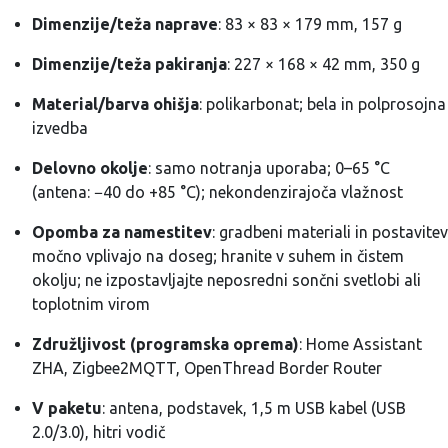
Dimenzije/teža naprave
: 83 × 83 × 179 mm, 157 g
Dimenzije/teža pakiranja
: 227 × 168 × 42 mm, 350 g
Material/barva ohišja
: polikarbonat; bela in polprosojna
izvedba
Delovno okolje
: samo notranja uporaba; 0–65 °C
(antena: −40 do +85 °C); nekondenzirajoča vlažnost
Opomba za namestitev
: gradbeni materiali in postavitev
močno vplivajo na doseg; hranite v suhem in čistem
okolju; ne izpostavljajte neposredni sončni svetlobi ali
toplotnim virom
Združljivost (programska oprema)
: Home Assistant
ZHA, Zigbee2MQTT, OpenThread Border Router
V paketu
: antena, podstavek, 1,5 m USB kabel (USB
2.0/3.0), hitri vodič