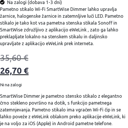
Na zalogi (dobava 1-3 dni)
Pametno stikalo Wi-Fi SmartWise Dimmer lahko upravlja
žarnice, halogenske žarnice in zatemnljive luči LED. Pametno
stikalo je tako kot vsa pametna stenska stikala Sonoff in
SmartWise združljivo z aplikacijo eWeLink , zato ga lahko
preklapljate lokalno na stenskem stikalu in daljinsko
upravljate z aplikacijo eWeLink prek interneta.
35,60
€
26,70
€
Ni na zalogi
SmartWise Dimmer je pametno stensko stikalo z elegantno
črno stekleno površino na dotik, s funkcijo pametnega
zatemnjevanja. Pametno stikalo ima vgračen Wi-Fi čip in se
lahko poveže z eWeLink oblakom preko aplikacije eWeLink, ki
je na voljo za iOS (Apple) in Android pametne telefone.