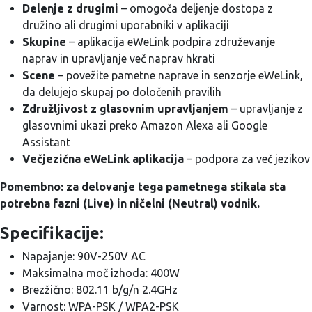
Delenje z drugimi
– omogoča deljenje dostopa z
družino ali drugimi uporabniki v aplikaciji
Skupine
– aplikacija eWeLink podpira združevanje
naprav in upravljanje več naprav hkrati
Scene
– povežite pametne naprave in senzorje eWeLink,
da delujejo skupaj po določenih pravilih
Združljivost z glasovnim upravljanjem
– upravljanje z
glasovnimi ukazi preko Amazon Alexa ali Google
Assistant
Večjezična eWeLink aplikacija
– podpora za več jezikov
Pomembno: za delovanje tega pametnega stikala sta
potrebna fazni (Live) in ničelni (Neutral) vodnik.
Specifikacije:
Napajanje: 90V-250V AC
Maksimalna moč izhoda: 400W
Brezžično: 802.11 b/g/n 2.4GHz
Varnost: WPA-PSK / WPA2-PSK