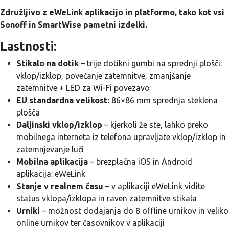
Združljivo z eWeLink aplikacijo in platformo, tako kot vsi
Sonoff in SmartWise pametni izdelki.
Lastnosti:
Stikalo na dotik
– trije dotikni gumbi na sprednji plošči:
vklop/izklop, povečanje zatemnitve, zmanjšanje
zatemnitve + LED za Wi-Fi povezavo
EU standardna velikost:
86×86 mm sprednja steklena
plošča
Daljinski vklop/izklop
– kjerkoli že ste, lahko preko
mobilnega interneta iz telefona upravljate vklop/izklop in
zatemnjevanje luči
Mobilna aplikacija
– brezplačna iOS in Android
aplikacija: eWeLink
Stanje v realnem času
– v aplikaciji eWeLink vidite
status vklopa/izklopa in raven zatemnitve stikala
Urniki
– možnost dodajanja do 8 offline urnikov in veliko
online urnikov ter časovnikov v aplikaciji