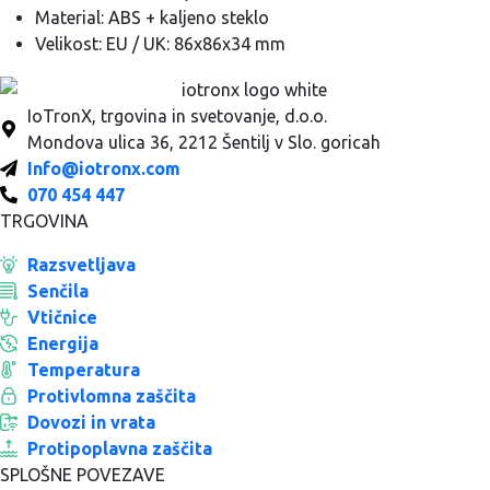
Material: ABS + kaljeno steklo
Velikost: EU / UK: 86x86x34 mm
IoTronX, trgovina in svetovanje, d.o.o.
Mondova ulica 36, 2212 Šentilj v Slo. goricah
Info@iotronx.com
070 454 447
TRGOVINA
Razsvetljava
Senčila
Vtičnice
Energija
Temperatura
Protivlomna zaščita
Dovozi in vrata
Protipoplavna zaščita
SPLOŠNE POVEZAVE