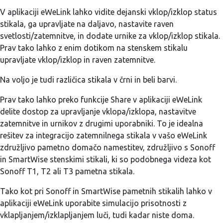
V aplikaciji eWeLink lahko vidite dejanski vklop/izklop status
stikala, ga upravljate na daljavo, nastavite raven
svetlosti/zatemnitve, in dodate urnike za vklop/izklop stikala.
Prav tako lahko z enim dotikom na stenskem stikalu
upravljate vklop/izklop in raven zatemnitve.
Na voljo je tudi različica stikala v črni in beli barvi.
Prav tako lahko preko funkcije Share v aplikaciji eWeLink
delite dostop za upravljanje vklopa/izklopa, nastavitve
zatemnitve in urnikov z drugimi uporabniki. To je idealna
rešitev za integracijo zatemnilnega stikala v vašo eWeLink
združljivo pametno domačo namestitev, združljivo s Sonoff
in SmartWise stenskimi stikali, ki so podobnega videza kot
Sonoff T1, T2 ali T3 pametna stikala.
Tako kot pri Sonoff in SmartWise pametnih stikalih lahko v
aplikaciji eWeLink uporabite simulacijo prisotnosti z
vklapljanjem/izklapljanjem luči, tudi kadar niste doma.