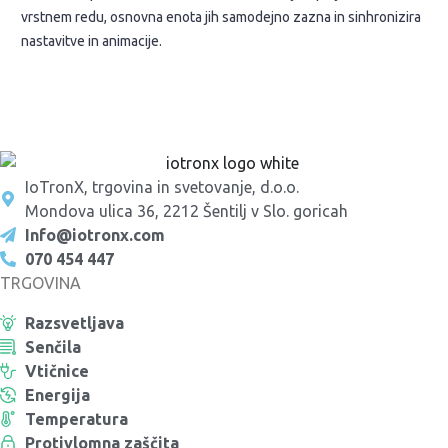
vrstnem redu, osnovna enota jih samodejno zazna in sinhronizira
nastavitve in animacije.
IoTronX, trgovina in svetovanje, d.o.o.
Mondova ulica 36, 2212 Šentilj v Slo. goricah
Info@iotronx.com
070 454 447
TRGOVINA
Razsvetljava
Senčila
Vtičnice
Energija
Temperatura
Protivlomna zaščita