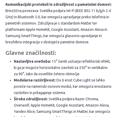
Komunikacijski protokoli in združljivost s pametnimi domovi:
Brezžična povezava: Svetilka podpira Wi-Fi (IEEE 802.11 b/g/n 2.4
GHz) in Bluetooth 5.0, kar omogoča upravljanje preko telefona in
pametnih sistemov. Združljiva je s standardom Matter ter
platformami Apple HomeKit, Google Assistant, Amazon Alexa in
Samsung SmartThings, kar omogoča glasovno upravljanje in
brezhibno integracijo v obstoječe pametne domove.
Glavne značilnosti:
Nastavljiva svetloba:
15° žarek ustvarja reflektorski efekt,
ki ga je mogoče horizontalno zavrteti za 350° in vertikalno
za 90°, tako da osvetlite želeno območje.
Modularna razširljivost:
Do 6 enot Cube Light se lahko
poveže na namenski osnovni modul, kar omogoča enostavno
razširitev in prilagajanje sistema.
Široka združljivost:
Svetilka podpira Razer Chroma,
Overwolf, Apple HomeKit, Google Assistant, Amazon Alexa,
Yandex Alice, Samsung SmartThings in Matter, kar omogoča