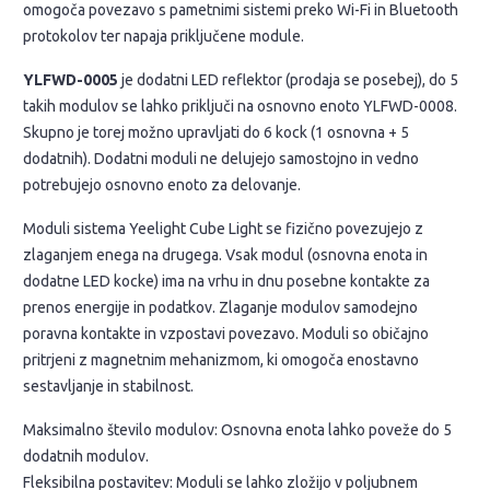
omogoča povezavo s pametnimi sistemi preko Wi-Fi in Bluetooth
protokolov ter napaja priključene module.
YLFWD-0005
je dodatni LED reflektor (prodaja se posebej), do 5
takih modulov se lahko priključi na osnovno enoto YLFWD-0008.
Skupno je torej možno upravljati do 6 kock (1 osnovna + 5
dodatnih). Dodatni moduli ne delujejo samostojno in vedno
potrebujejo osnovno enoto za delovanje.
Moduli sistema Yeelight Cube Light se fizično povezujejo z
zlaganjem enega na drugega. Vsak modul (osnovna enota in
dodatne LED kocke) ima na vrhu in dnu posebne kontakte za
prenos energije in podatkov. Zlaganje modulov samodejno
poravna kontakte in vzpostavi povezavo. Moduli so običajno
pritrjeni z magnetnim mehanizmom, ki omogoča enostavno
sestavljanje in stabilnost.
Maksimalno število modulov: Osnovna enota lahko poveže do 5
dodatnih modulov.
Fleksibilna postavitev: Moduli se lahko zložijo v poljubnem