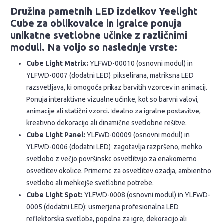
Družina pametnih LED izdelkov Yeelight
Cube za oblikovalce in igralce ponuja
unikatne svetlobne učinke z različnimi
moduli. Na voljo so naslednje vrste:
Cube Light Matrix:
YLFWD-00010 (osnovni modul) in
YLFWD-0007 (dodatni LED): pikselirana, matriksna LED
razsvetljava, ki omogoča prikaz barvitih vzorcev in animacij.
Ponuja interaktivne vizualne učinke, kot so barvni valovi,
animacije ali statični vzorci. Idealno za igralne postavitve,
kreativno dekoracijo ali dinamične svetlobne rešitve.
Cube Light Panel:
YLFWD-00009 (osnovni modul) in
YLFWD-0006 (dodatni LED): zagotavlja razpršeno, mehko
svetlobo z večjo površinsko osvetlitvijo za enakomerno
osvetlitev okolice. Primerno za osvetlitev ozadja, ambientno
svetlobo ali mehkejše svetlobne potrebe.
Cube Light Spot:
YLFWD-0008 (osnovni modul) in YLFWD-
0005 (dodatni LED): usmerjena profesionalna LED
reflektorska svetloba, popolna za igre, dekoracijo ali