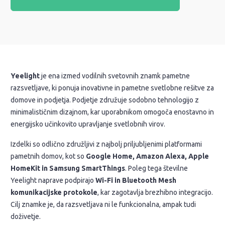
Yeelight
je ena izmed vodilnih svetovnih znamk pametne
razsvetljave, ki ponuja inovativne in pametne svetlobne rešitve za
domove in podjetja. Podjetje združuje sodobno tehnologijo z
minimalističnim dizajnom, kar uporabnikom omogoča enostavno in
energijsko učinkovito upravljanje svetlobnih virov.
Izdelki so odlično združljivi z najbolj priljubljenimi platformami
pametnih domov, kot so
Google Home, Amazon Alexa, Apple
HomeKit in Samsung SmartThings
. Poleg tega številne
Yeelight naprave podpirajo
Wi-Fi in Bluetooth Mesh
komunikacijske protokole
, kar zagotavlja brezhibno integracijo.
Cilj znamke je, da razsvetljava ni le funkcionalna, ampak tudi
doživetje.