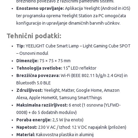
brezhibno povezavo z različnimi pametnimi sistemi.
Enostavno upravljanje:
Aplikacija Yeelight (Android in iOS)
ter programska oprema Yeelight Station za PC omogočata
konfiguracijo in upravljanje dinamičnih barvnih učinkov.
Tehnični podatki:
Tip:
YEELIGHT Cube Smart Lamp – Light Gaming Cube SPOT
– Osnovni modul
Dimenzije:
75 × 75 × 75 mm
Tehnologija svetlobe:
15° LED reflektor
Brezžična povezava:
Wi-Fi (IEEE 802.11 b/g/n 2.4 GHz) in
Bluetooth 5.0 BLE
Združljivost:
Yeelight, Matter, Google Home, Amazon
Alexa, Apple HomeKit, Samsung SmartThings
Maksimalna razširljivost:
6 enot (1 osnovna (YLFWD-
0008) + do 5 dodatnih modulov)
Poraba energije:
2,5 W (na enoto)
Napetost:
230 V AC / Izhod: 12 V DC napajalnik (priložen)
Material:
Kakovostna plastika in aluminij